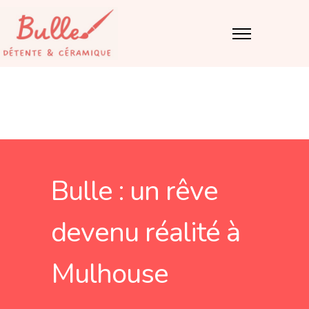
Bulle : un rêve
devenu réalité à
Mulhouse