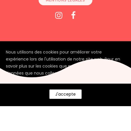
MENTIONS LÉGALES
Nous utilisons des cookies pour améliorer votre
expérience lors de l'utilisation de notre site web. Pour en
savoir plus sur les cookies que nous utilisons et les
données que nous collectons, veuillez consulter notre
Paramètres de confidentialité
.
J'accepte
© Depuis 2006
KAREDESS
- Création
de sites internet à Mulhouse