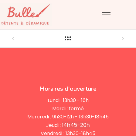
Horaires d'ouverture
Lundi : 13h30 - 16h
Mardi : fermé
Mercredi : 9h30-12h - 13h30-18h45
14h45-20h
Jeudi :
Vendredi : 13h30-18h45